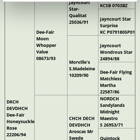
Jayncourt
KCSB 0703BZ
Star-
Qualitat
Jayncourt Star
25036/91
Surprise
Dee-Fair
KC P0791805P01
Moon
Whopper
Jayncourt
Value
Wondrous Star
08673/93
24894/88
Morville's
S.Madeleine
Dee-Fair Flying
10209/90
Matchless
Martha
22587/86
NORDCH
DKCH
Sandylands
DEVDHCH
Midnight
Dee-Fair
CHCH DECH
Maestro
Honeysuckle
DEVDHCH
S 26953/71
Rose
Aroscas Mr
22206/94
Swede
Quintock