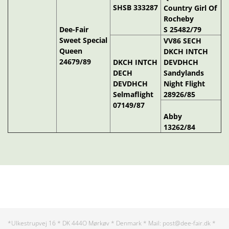
SHSB 333287
Country Girl Of
Rocheby
Dee-Fair
S 25482/79
Sweet Special
VV86 SECH
Queen
DKCH INTCH
24679/89
DKCH INTCH
DEVDHCH
DECH
Sandylands
DEVDHCH
Night Flight
Selmaflight
28926/85
07149/87
Abby
13262/84
*Ulkestrupvej 16 * DK 444O Mørkøv * Denmark * Mail: post@dee-fair.dk *