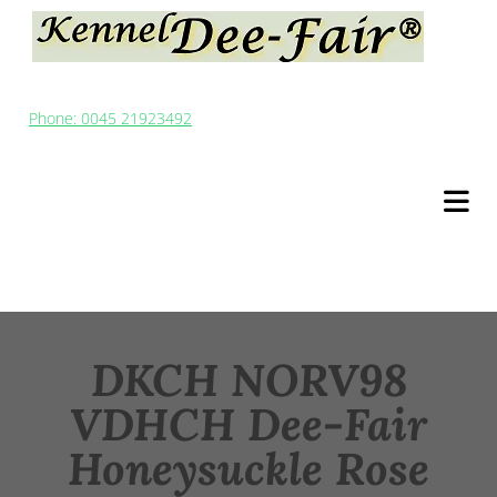
Phone: 0045 21923492
DKCH NORV98
VDHCH Dee-Fair
Honeysuckle Rose