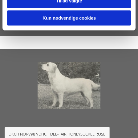
Tillad valgte
DEE-FAIR HOT RHYTM
Kun nødvendige cookies
DKCH NORV98 VDHCH DEE-FAIR HONEYSUCKLE ROSE