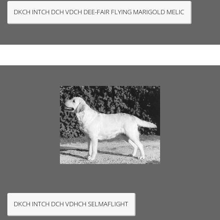
DKCH INTCH DCH VDCH DEE-FAIR FLYING MARIGOLD MELIC
DKCH INTCH DCH VDHCH SELMAFLIGHT