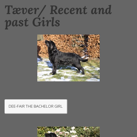
Tæver/ Recent and
past Girls
DEE-FAIR THE BACHELOR GIRL