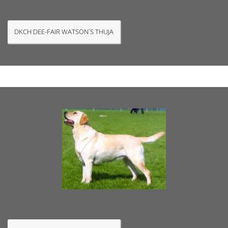
DKCH DEE-FAIR WATSON´S THUJA