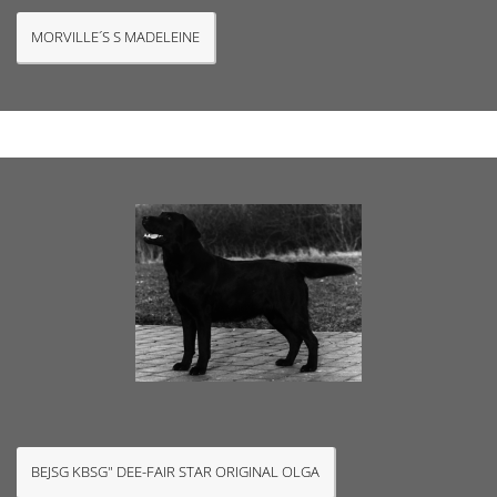
MORVILLE´S S MADELEINE
BEJSG KBSG" DEE-FAIR STAR ORIGINAL OLGA