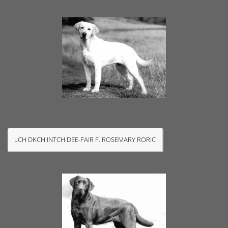
LCH DKCH INTCH DEE-FAIR F. ROSEMARY RORIC