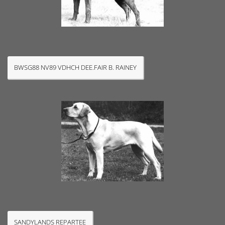
BWSG88 NV89 VDHCH DEE.FAIR B. RAINEY
SANDYLANDS REPARTEE