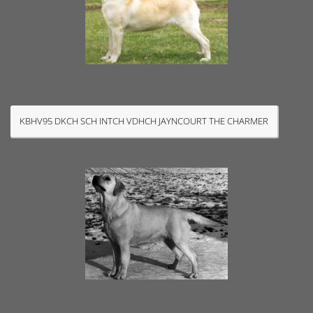
KBHV95 DKCH SCH INTCH VDHCH JAYNCOURT THE CHARMER