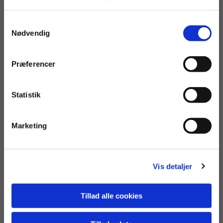
Samtykkevalg
Nødvendig
Præferencer
Statistik
SLO JCH SLOCH CLUB CH INTCH DEE-FAIR CREAM CAKE
Marketing
Vis detaljer
Tillad alle cookies