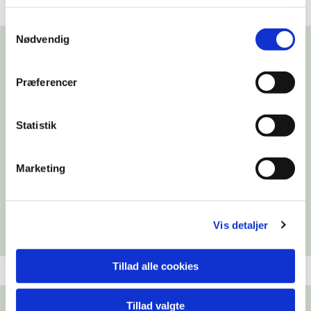
Samtykkevalg
Nødvendig
" Charmer"
Præferencer
Born: 15.08.1993
Statistik
Pedigree: 03355/95
HD: C2
Marketing
Vis detaljer
Tillad alle cookies
Tillad valgte