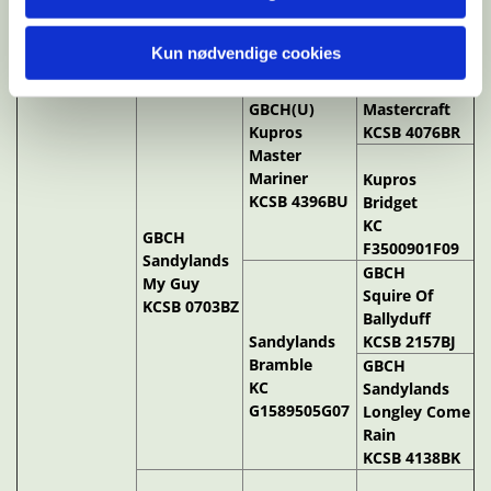
GBCH USCH
Kun nødvendige cookies
CACH
Lindall
GBCH(U)
Mastercraft
Kupros
KCSB 4076BR
Master
Mariner
Kupros
KCSB 4396BU
Bridget
KC
GBCH
F3500901F09
Sandylands
GBCH
My Guy
Squire Of
KCSB 0703BZ
Ballyduff
Sandylands
KCSB 2157BJ
Bramble
GBCH
KC
Sandylands
G1589505G07
Longley Come
Rain
KCSB 4138BK