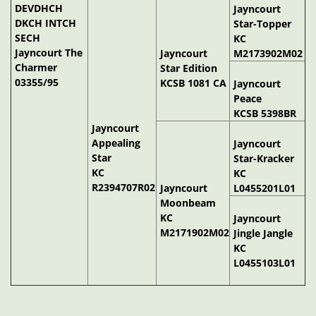
DEVDHCH
Jayncourt
DKCH INTCH
Star-Topper
SECH
KC
Jayncourt The
Jayncourt
M2173902M02
Charmer
Star Edition
03355/95
KCSB 1081 CA
Jayncourt
Peace
KCSB 5398BR
Jayncourt
Appealing
Jayncourt
Star
Star-Kracker
KC
KC
R2394707R02
Jayncourt
L0455201L01
Moonbeam
KC
Jayncourt
M2171902M02
Jingle Jangle
KC
L0455103L01