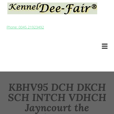
Phone: 0045 21923492
KBHV95 DCH DKCH
SCH INTCH VDHCH
Jayncourt the