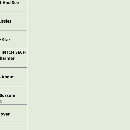
it And See
Kissies
e Star
 INTCH SECH
 Charmer
d-About
-Blossom
4
 Cover
H