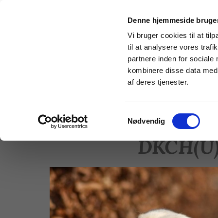
Denne hjemmeside bruger
Vi bruger cookies til at til
til at analysere vores tra
partnere inden for sociale
kombinere disse data med a
af deres tjenester.
Home
History
News
Puppies
Girls
Boy
Samtykkevalg
Nødvendig
DKCH(U) 