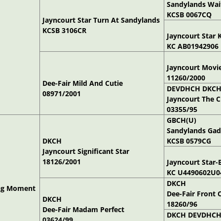
Sandylands Wa
KCSB 0067CQ
Jayncourt Star Turn At Sandylands
KCSB 3106CR
Jayncourt Star 
KC AB01942906
Jayncourt Movi
11260/2000
Dee-Fair Mild And Cutie
DEVDHCH DKCH
08971/2001
Jayncourt The
03355/95
GBCH(U)
Sandylands Ga
DKCH
KCSB 0579CG
Jayncourt Significant Star
18126/2001
Jayncourt Star
KC U4490602U0
DKCH
ting Moment
Dee-Fair Front
DKCH
18260/96
Dee-Fair Madam Perfect
DKCH DEVDHC
03624/99