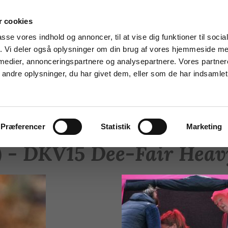
 cookies
Phone: 0045 21923492
passe vores indhold og annoncer, til at vise dig funktioner til soci
fik. Vi deler også oplysninger om din brug af vores hjemmeside m
 medier, annonceringspartnere og analysepartnere. Vores partne
ndre oplysninger, du har givet dem, eller som de har indsamlet 
s
Champions
Frozen semen
Contact
Præferencer
Statistik
Marketing
- DKV15 Dee-Fair Heav