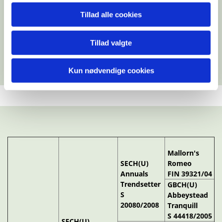
Tillad alle cookies
Tillad valgte
Kun nødvendige cookies
Mallorn's
SECH(U)
Romeo
Annuals
FIN 39321/04
Trendsetter
GBCH(U)
S
Abbeystead
20080/2008
Tranquill
S 44418/2005
SECH(U)