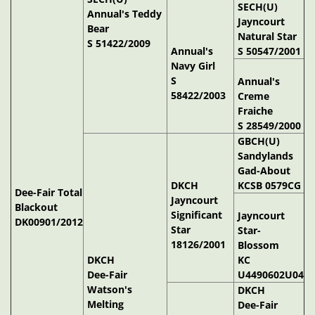
SECH(U)
Annual's Teddy
Jayncourt
Bear
Natural Star
S 51422/2009
Annual's
S 50547/2001
Navy Girl
S
Annual's
58422/2003
Creme
Fraiche
S 28549/2000
GBCH(U)
Sandylands
Gad-About
DKCH
KCSB 0579CG
Dee-Fair Total
Jayncourt
Blackout
Significant
Jayncourt
DK00901/2012
Star
Star-
18126/2001
Blossom
DKCH
KC
Dee-Fair
U4490602U04
Watson's
DKCH
Melting
Dee-Fair