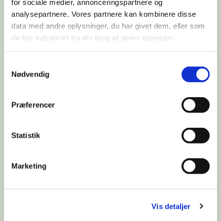
Barney
for sociale medier, annonceringspartnere og
analysepartnere. Vores partnere kan kombinere disse
data med andre oplysninger, du har givet dem, eller som
de har indsamlet fra din brug af deres tjenester.
Owend by: Barbara Krumpak Tylah´s Kennel Slo
Samtykkevalg
Dkk reg nr: DK0901/2012
Nødvendig
HD: A/A
Præferencer
ED: 0/0
PRA: Normal/Clear
Statistik
CMN: Clear
HNPK: Clear
Marketing
EIC: Clear
Results:
Vis detaljer
BIR