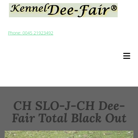
Phone: 0045 21923492
CH SLO-J-CH Dee-
Fair Total Black Out